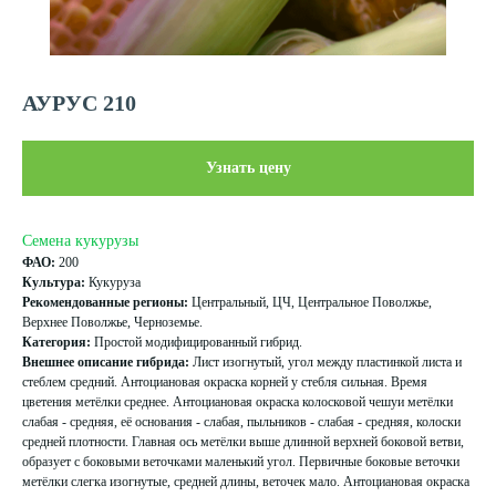
АУРУС 210
Узнать цену
Семена кукурузы
ФАО:
200
Культура:
Кукуруза
Рекомендованные регионы:
Центральный, ЦЧ, Центральное Поволжье,
Верхнее Поволжье, Черноземье.
Категория:
Простой модифицированный гибрид.
Внешнее описание гибрида:
Лист изогнутый, угол между пластинкой листа и
стеблем средний. Антоциановая окраска корней у стебля сильная. Время
цветения метёлки среднее. Антоциановая окраска колосковой чешуи метёлки
слабая - средняя, её основания - слабая, пыльников - слабая - средняя, колоски
средней плотности. Главная ось метёлки выше длинной верхней боковой ветви,
образует с боковыми веточками маленький угол. Первичные боковые веточки
метёлки слегка изогнутые, средней длины, веточек мало. Антоциановая окраска