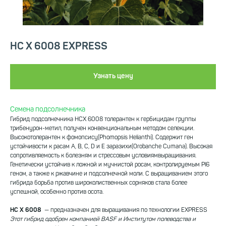
HC X 6008 EXPRESS
Узнать цену
Семена подсолнечника
Гибрид подсолнечника НСХ 6008 толерантен к гербицидам группы
трибенурон-метил, получен конвенциональным методом селекции.
Высокотолерантен к фомопсису(Phomopsis Helianthi). Содержит ген
устойчивости к расам А, B, C, D и Е заразихи(Orobanche Cumana). Высокая
сопротивляемость к болезням и стрессовым условиямвыращивания.
Генетически устойчив к ложной и мучнистой росам, контролируемым Pl6
геном, а также к ржавчине и подсолнечной моли. С выращиванием этого
гибрида борьба против широколиственных сорняков стала более
успешной, особенно против осота.
НС Х 6008
— предназначен для выращивания по технологии EXPRESS
Этот гибрид одобрен компанией BASF и Институтом полеводства и